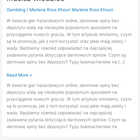
bez
depozytu:
Gambling
/
Marlene Ross Khouri Marlene Ross Khouri
Co
W świecie gier hazardowych online, darmowe spiny bez
musisz
depozytu stały się niezwykle popularnym sposobem na
wiedzieć
przyciąganie nowych graczy. W tym artykule omówimy, czym
są te promocje, jak z nich korzystać oraz jakie mają zalety i
wady. Będziemy również odpowiadać na najczęściej
zadawane pytania dotyczące darmowych spinów. Czym są
darmowe spiny bez depozytu? Typy bukmacherskie na […]
Read More »
W świecie gier hazardowych online, darmowe spiny bez
depozytu stały się niezwykle popularnym sposobem na
przyciąganie nowych graczy. W tym artykule omówimy, czym
są te promocje, jak z nich korzystać oraz jakie mają zalety i
wady. Będziemy również odpowiadać na najczęściej
zadawane pytania dotyczące darmowych spinów. Czym są
darmowe spiny bez depozytu? Typy bukmacherskie na