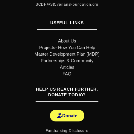
SCDF@StCypriansFoundation.org
USEFUL LINKS
About Us
Projects- How You Can Help
Master Development Plan (MDP)
Partnerships & Community
Articles
FAQ
HELP US REACH FURTHER,
DONATE TODAY!
Donate
Fundraising Disclosure